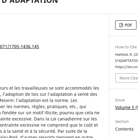
PDF
25071/1705-1436.145
How to Cite
Hatfield, R. 
D’ADAPTATIO
https://doi.o
More Cita
leurs et les travailleuses se sont accommodés les
 l’adoption de lois sur l’adaptation a semé des
Issue
eiorin: l’adaptation est la norme. Les
r les normes, règles, pratiques, etc., qui
Volume 5 (
n fondée sur un motif illicite, pourvu que cela ne
ainte excessive. Dans la Loi canadienne sur les
Section
contrainte excessive ne comprend que le coût et
Contents
s à la santé et à la sécurité. Par suite de la
airy Pool, d’autres ressorts tiennent en outre