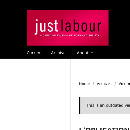
Current
Archives
About
Home
/
Archives
/
Volume
This is an outdated v
L’OBLIGATION