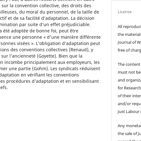
ur la convention collective, des droits des
License
ailleuses, du moral du personnel, de la taille de
ctif et de sa facilité d’adaptation. La décision
imination par suite d’un effet préjudiciable.
All reproduct
a été adoptée de bonne foi, peut être
the material
nfluence une personne « d'une manière différente
Journal of W
sonnes visées ». L’obligation d’adaptation peut
tions des conventions collectives (Renaud), y
free of char
 sur l’ancienneté (Goyette). Bien que la
ion incombe principalement aux employeurs, les
The content
mer une partie (Gohm). Les syndicats réduisent
must not be 
adaptation en vérifiant les conventions
and organiza
les procédures d’adaptation et en sensibilisant
efs.
for Researc
of their int
and/or requ
Just Labour 
Any monetar
the sale of 