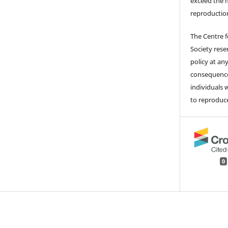
exceed the 
reproductio
The Centre 
Society rese
policy at an
consequences
individuals
to reproduce
0