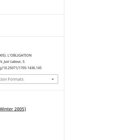
(2005). L’OBLIGATION
N.
Just Labour
,
5
.
rg/10.25071/1705-1436.145
tion Formats
Winter 2005)