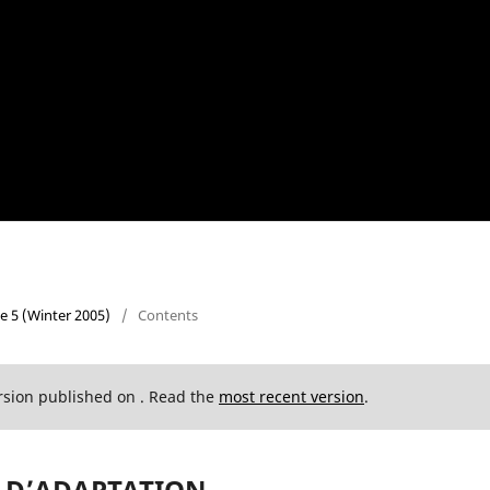
 5 (Winter 2005)
/
Contents
ersion published on . Read the
most recent version
.
 D’ADAPTATION